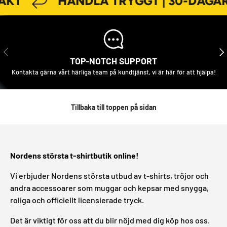
AKT
HANDLA TRYGGT | 30-DAGAR
FÖREGÅENDE
NÄS
TOP-NOTCH SUPPORT
Kontakta gärna vårt härliga team på kundtjänst, vi är här för att hjälpa!
Tillbaka till toppen på sidan
Nordens största t-shirtbutik online!
Vi erbjuder Nordens största utbud av t-shirts, tröjor och
andra accessoarer som muggar och kepsar med snygga,
roliga och officiellt licensierade tryck.
Det är viktigt för oss att du blir nöjd med dig köp hos oss.