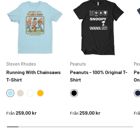
Steven Rhodes
Peanuts
Pe
Running With Chainsaws
Peanuts - 100% Original T-
Pe
T-Shirt
Shirt
On
SKYBLUE
BLACK
KHAKI
WHITE
GOLD
Ordinarie pris
Ordinarie pris
Ord
259,00 kr
259,00 kr
Från
Från
Fr