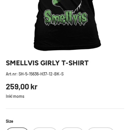
SMELLVIS GIRLY T-SHIRT
Art.nr:
SH-5-15636-H37-12-BK-S
Ordinarie pris
259,00 kr
Inkl moms
Size