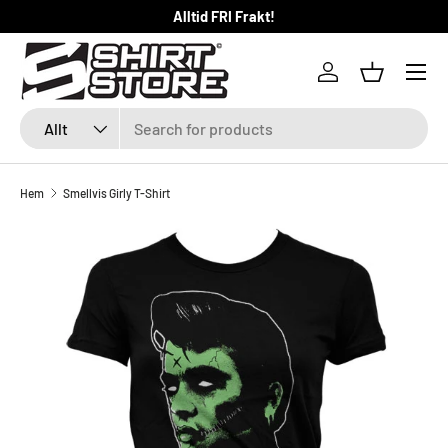
Alltid FRI Frakt!
HOPPA TILL INNEHÅLLET
Logga in
Kundkorg
Sök
Produkttyp
Allt
Hem
Smellvis Girly T-Shirt
SKIP TO PRODUCT INFORMATION