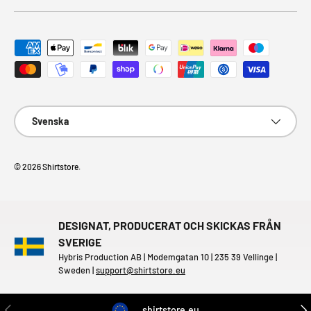
Godkända betalningsmetoder
Språk
Svenska
© 2026
Shirtstore
.
DESIGNAT, PRODUCERAT OCH SKICKAS FRÅN
SVERIGE
Hybris Production AB | Modemgatan 10 | 235 39 Vellinge |
Sweden |
support@shirtstore.eu
FÖREGÅENDE
NÄS
shirtstore.eu