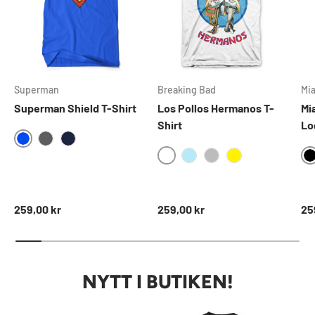
Superman
Breaking Bad
Mi
Superman Shield T-Shirt
Los Pollos Hermanos T-
Mi
Shirt
Lo
BLUE
DARKGREY
NAVY
WHITE
SKYBLUE
HEATHERGREY
YELLOW
Ordinarie pris
Ordinarie pris
Ord
259,00 kr
259,00 kr
25
NYTT I BUTIKEN!