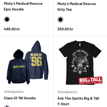
Misty's Medical Rescue
Misty's Medical Rescue
Epic Hoodie
Girly Tee
BLACK
BLACK
Ordinarie pris
Ordinarie pris
499,00 kr
259,00 kr
Yellowjackets
Yellowjackets
Class Of '96 Hoodie
Ask The Spirits Big & Tall
T-Shirt