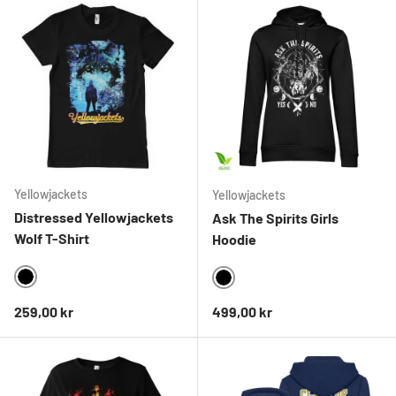
Yellowjackets
Yellowjackets
Distressed Yellowjackets
Ask The Spirits Girls
Wolf T-Shirt
Hoodie
BLACK
BLACK
Ordinarie pris
Ordinarie pris
259,00 kr
499,00 kr