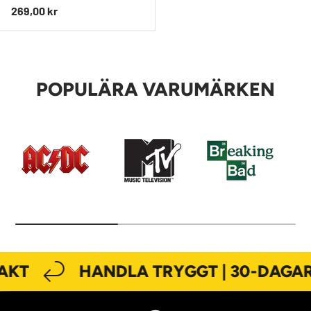
Ordinarie pris
269,00 kr
POPULÄRA VARUMÄRKEN
AKT
HANDLA TRYGGT | 30-DAGAR