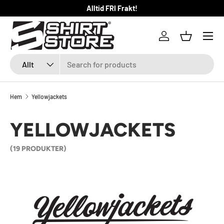
Alltid FRI Frakt!
HOPPA TILL INNEHÅLLET
Logga in
Kundkorg
Sök
Produkttyp
Allt
Hem
Yellowjackets
YELLOWJACKETS
(19 PRODUKTER)