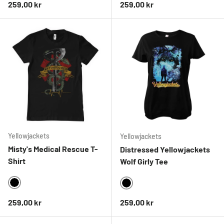
Ordinarie pris
Ordinarie pris
259,00 kr
259,00 kr
Yellowjackets
Yellowjackets
Misty's Medical Rescue T-
Distressed Yellowjackets
Shirt
Wolf Girly Tee
BLACK
BLACK
Ordinarie pris
Ordinarie pris
259,00 kr
259,00 kr