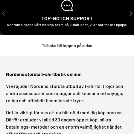
FÖREGÅENDE
NÄS
TOP-NOTCH SUPPORT
Kontakta gärna vårt härliga team på kundtjänst, vi är här för att hjälpa!
Tillbaka till toppen på sidan
Nordens största t-shirtbutik online!
Vi erbjuder Nordens största utbud av t-shirts, tröjor och
andra accessoarer som muggar och kepsar med snygga,
roliga och officiellt licensierade tryck.
Det är viktigt för oss att du blir nöjd med dig köp hos oss.
Därför erbjuder vi alltid 30 dagars öppet köp, säkra
betalnings- metoder och en enorm valmöjlighet när det
gäller färger och storlekar.