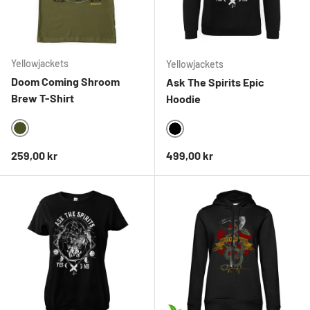
Yellowjackets
Yellowjackets
Doom Coming Shroom
Ask The Spirits Epic
Brew T-Shirt
Hoodie
OLIVE
BLACK
Ordinarie pris
Ordinarie pris
259,00 kr
499,00 kr