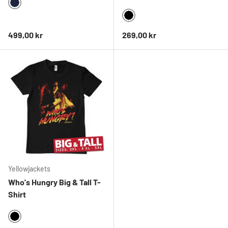
NAVY
BLACK
Ordinarie pris
Ordinarie pris
499,00 kr
269,00 kr
Yellowjackets
Who's Hungry Big & Tall T-
Shirt
BLACK