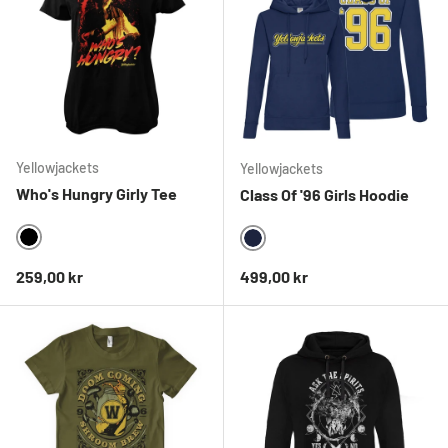
Yellowjackets
Yellowjackets
Who's Hungry Girly Tee
Class Of '96 Girls Hoodie
BLACK
NAVY
Ordinarie pris
Ordinarie pris
259,00 kr
499,00 kr