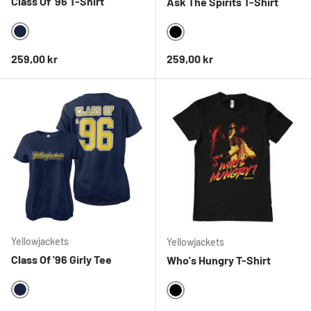
Class Of '96 T-Shirt
Ask The Spirits T-Shirt
NAVY
BLACK
Ordinarie pris
Ordinarie pris
259,00 kr
259,00 kr
Yellowjackets
Yellowjackets
Class Of '96 Girly Tee
Who's Hungry T-Shirt
NAVY
BLACK