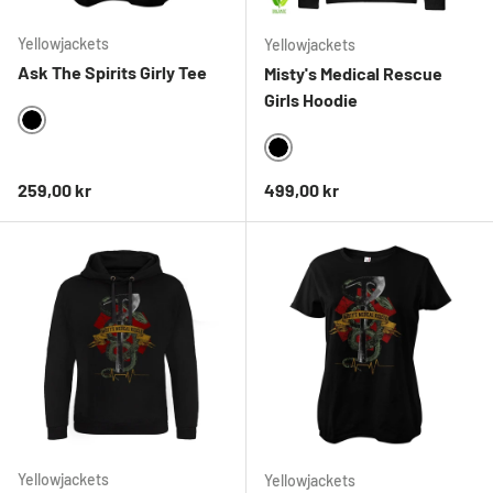
Yellowjackets
Yellowjackets
Ask The Spirits Girly Tee
Misty's Medical Rescue
Girls Hoodie
BLACK
BLACK
Ordinarie pris
Ordinarie pris
259,00 kr
499,00 kr
Yellowjackets
Yellowjackets