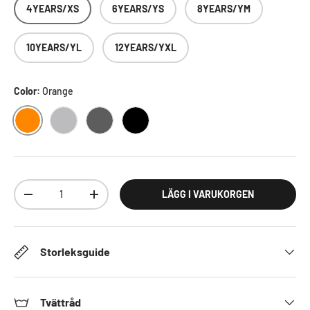
4YEARS/XS
6YEARS/YS
8YEARS/YM
10YEARS/YL
12YEARS/YXL
Color:
Orange
ORANGE
HEATHERGREY
DARKGREY
BLACK
Antal
LÄGG I VARUKORGEN
DECREASE QUANTITY
INCREASE QUANTITY
Storleksguide
Tvättråd