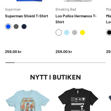
Superman
Breaking Bad
Mi
Superman Shield T-Shirt
Los Pollos Hermanos T-
Mi
Shirt
Lo
BLUE
DARKGREY
NAVY
WHITE
SKYBLUE
HEATHERGREY
YELLOW
Ordinarie pris
Ordinarie pris
Ord
259,00 kr
259,00 kr
25
NYTT I BUTIKEN