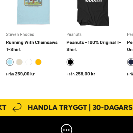
Steven Rhodes
Peanuts
Pe
Running With Chainsaws
Peanuts - 100% Original T-
Pe
T-Shirt
Shirt
On
SKYBLUE
BLACK
KHAKI
WHITE
GOLD
Ordinarie pris
Ordinarie pris
Ord
259,00 kr
259,00 kr
Från
Från
Fr
T
HANDLA TRYGGT | 30-DAGARS 