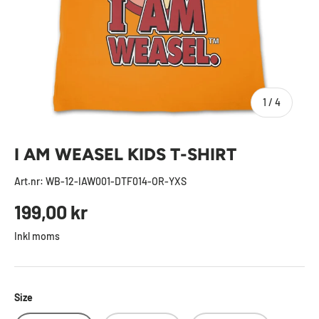
av
1
/
4
I AM WEASEL KIDS T-SHIRT
Art.nr:
WB-12-IAW001-DTF014-OR-YXS
Ordinarie pris
199,00 kr
Inkl moms
Size