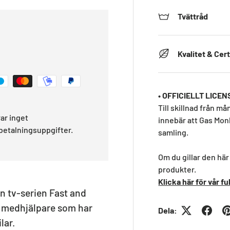
Tvättråd
Kvalitet & Cert
• OFFICIELLT LICE
Till skillnad från må
rar inget
innebär att Gas Monk
 betalningsuppgifter.
samling.
Om du gillar den här 
produkter.
Klicka här för vår f
n tv-serien Fast and
s medhjälpare som har
Dela:
lar.