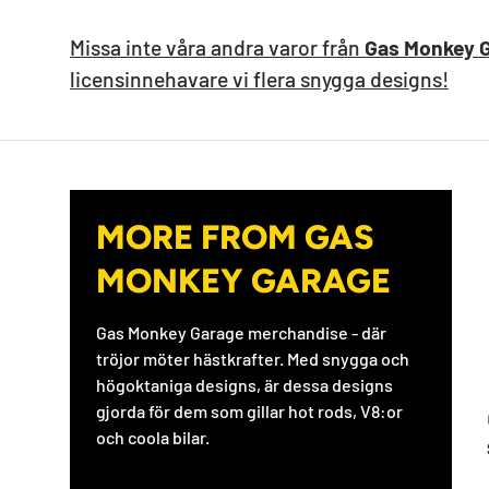
Missa inte våra andra varor från
Gas Monkey 
licensinnehavare vi flera snygga designs!
MORE FROM GAS
MONKEY GARAGE
Gas Monkey Garage merchandise - där
tröjor möter hästkrafter. Med snygga och
högoktaniga designs, är dessa designs
gjorda för dem som gillar hot rods, V8:or
och coola bilar.