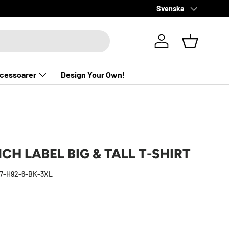
Språk
⭐️ ⭐️ ⭐️ ⭐️ ⭐️ | 4.7
Svenska
- Google
Logga in
Kundkorg
cessoarer
Design Your Own!
H LABEL BIG & TALL T-SHIRT
7-H92-6-BK-3XL
pris