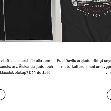
i officiell merch för alla som
Fuel Devils erbjuder riktigt sn
kanska arv. Älskar du ljudet och
motorkulturen med ombyggda 
klassisk pickup? Då 'r detta för
vin