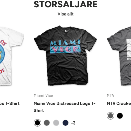
STORSÄLJARE
Visa allt
Miami Vice
MTV
s T-Shirt
Miami Vice Distressed Logo T-
MTV Cracke
Shirt
DARKGREY
RGREY
LLOW
BLAC
+3
BLACK
DARKGREY
HEATHERGREY
NAVY