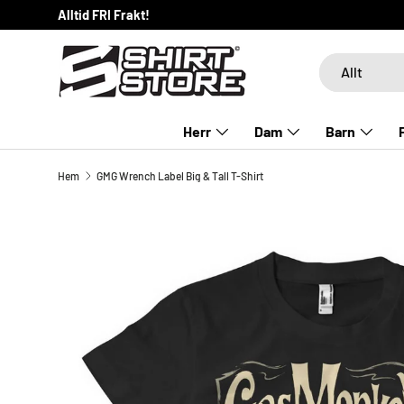
Alltid FRI Frakt!
HOPPA TILL INNEHÅLLET
Sök
Produkttyp
Allt
Herr
Dam
Barn
Hem
GMG Wrench Label Big & Tall T-Shirt
SKIP TO PRODUCT INFORMATION