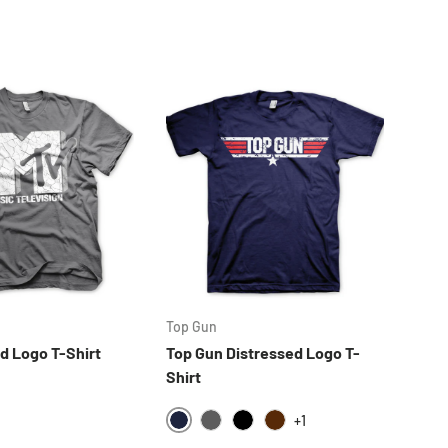
Top Gun
Hybri
d Logo T-Shirt
Top Gun Distressed Logo T-
Six 
Shirt
Tee
K
+1
NAVY
HE
DARKGREY
BLACK
BROWN