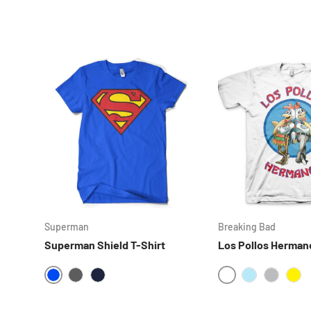
Superman
Breaking Bad
Superman Shield T-Shirt
Los Pollos Hermano
BLUE
WHITE
DARKGREY
NAVY
SKYBLUE
HEATHE
YE