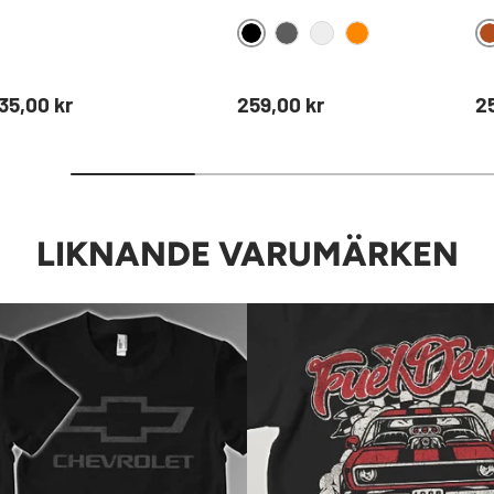
BLACK
DARKGREY
STORMGREY
ORANGE
Ordinarie pris
Ordinarie pris
Or
35,00 kr
259,00 kr
2
LIKNANDE VARUMÄRKEN