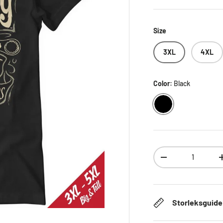
Size
3XL
4XL
Color:
Black
BLACK
Antal
DECREASE QUANTI
Storleksguide