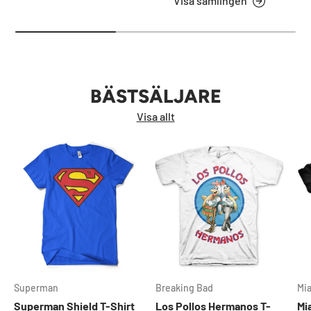
Visa samlingen
BÄSTSÄLJARE
Visa allt
Superman
Breaking Bad
Mi
Superman Shield T-Shirt
Los Pollos Hermanos T-
Mi