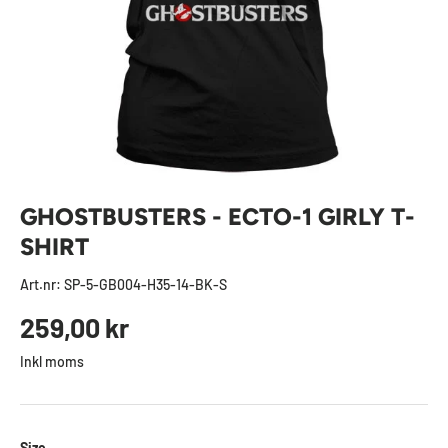
GHOSTBUSTERS - ECTO-1 GIRLY T-
SHIRT
Art.nr:
SP-5-GB004-H35-14-BK-S
Ordinarie pris
259,00 kr
Inkl moms
Size