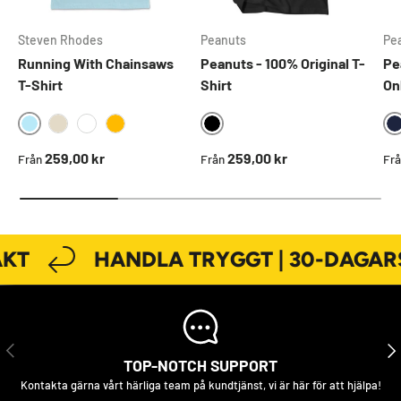
Steven Rhodes
Peanuts
Pe
Running With Chainsaws
Peanuts - 100% Original T-
Pe
T-Shirt
Shirt
On
SKYBLUE
BLACK
KHAKI
WHITE
GOLD
Ordinarie pris
Ordinarie pris
Ord
259,00 kr
259,00 kr
Från
Från
Fr
KT
HANDLA TRYGGT | 30-DAGARS
FÖREGÅENDE
NÄS
TOP-NOTCH SUPPORT
Kontakta gärna vårt härliga team på kundtjänst, vi är här för att hjälpa!