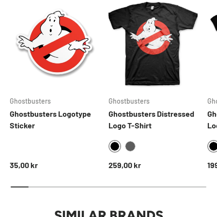
Ghostbusters
Ghostbusters
Gh
Ghostbusters Logotype
Ghostbusters Distressed
Gh
Sticker
Logo T-Shirt
Lo
BLACK
DARKGREY
Ordinarie pris
Ordinarie pris
Ord
35,00 kr
259,00 kr
19
SIMILAR BRANDS