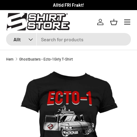
Alltid FRI Frakt!
HOPPA TILL INNEHÅLLET
Logga in
Kundkorg
Sök
Produkttyp
Allt
Hem
Ghostbusters - Ecto-1 Girly T-Shirt
SKIP TO PRODUCT INFORMATION