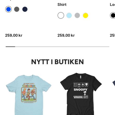
Shirt
Lo
BLUE
DARKGREY
NAVY
WHITE
SKYBLUE
HEATHERGREY
YELLOW
Ordinarie pris
Ordinarie pris
Ord
259,00 kr
259,00 kr
25
NYTT I BUTIKEN