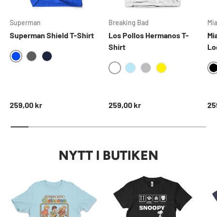
Superman
Breaking Bad
Mi
Superman Shield T-Shirt
Los Pollos Hermanos T-
Mi
Shirt
Lo
BLUE
DARKGREY
NAVY
WHITE
SKYBLUE
HEATHERGREY
YELLOW
Ordinarie pris
Ordinarie pris
Ord
259,00 kr
259,00 kr
25
NYTT I BUTIKEN