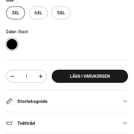
3XL
4XL
5XL
Color:
Black
BLACK
Antal
LÄGG I VARUKORGEN
DECREASE QUANTITY
INCREASE QUANTITY
Storleksguide
Tvättråd