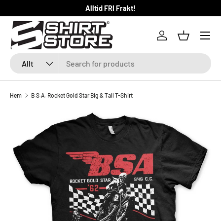
Alltid FRI Frakt!
HOPPA TILL INNEHÅLLET
Logga in
Kundkorg
Sök
Produkttyp
Allt
Hem
B.S.A. Rocket Gold Star Big & Tall T-Shirt
Image 1 is now available in gallery view
SKIP TO PRODUCT INFORMATION