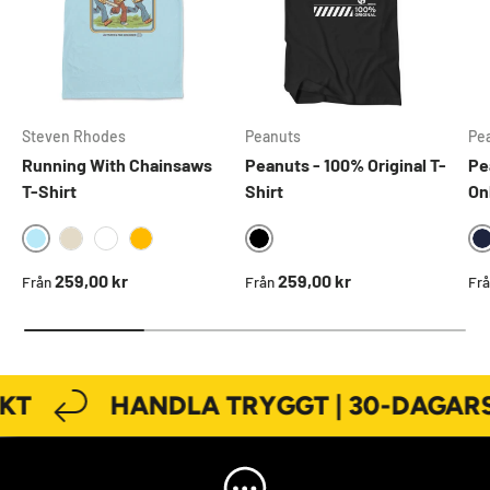
Steven Rhodes
Peanuts
Pe
Running With Chainsaws
Peanuts - 100% Original T-
Pe
T-Shirt
Shirt
On
SKYBLUE
BLACK
KHAKI
WHITE
GOLD
Ordinarie pris
Ordinarie pris
Ord
259,00 kr
259,00 kr
Från
Från
Fr
KT
HANDLA TRYGGT | 30-DAGARS