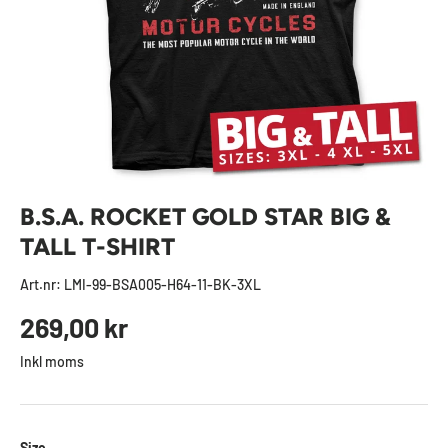
B.S.A. ROCKET GOLD STAR BIG &
TALL T-SHIRT
Art.nr:
LMI-99-BSA005-H64-11-BK-3XL
Ordinarie pris
269,00 kr
Inkl moms
Size