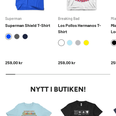
Superman
Breaking Bad
Mi
Superman Shield T-Shirt
Los Pollos Hermanos T-
Mi
Shirt
Lo
BLUE
DARKGREY
NAVY
WHITE
SKYBLUE
HEATHERGREY
YELLOW
Ordinarie pris
Ordinarie pris
Ord
259,00 kr
259,00 kr
25
NYTT I BUTIKEN!