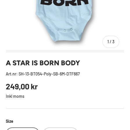
av
1
/
3
A STAR IS BORN BODY
Art.nr:
SH-13-BT054-Poly-SB-6M-DTF667
Ordinarie pris
249,00 kr
Inkl moms
Size