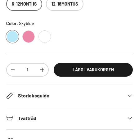
6-12MONTHS
12-18MONTHS
Color:
Skyblue
SKYBLUE
PINK
WHITE
Antal
LÄGG I VARUKORGEN
DECREASE QUANTITY
INCREASE QUANTITY
Storleksguide
Tvättråd