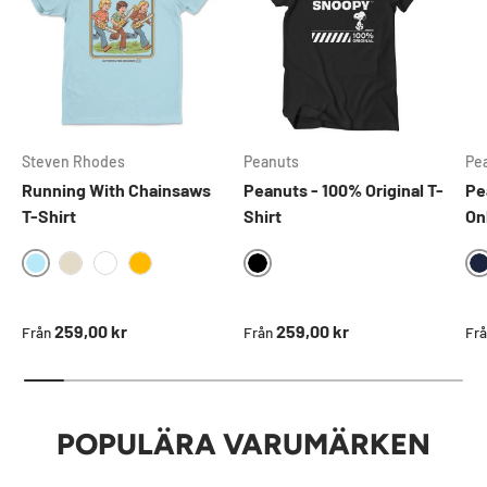
Steven Rhodes
Peanuts
Pe
Running With Chainsaws
Peanuts - 100% Original T-
Pe
T-Shirt
Shirt
On
SKYBLUE
BLACK
KHAKI
WHITE
GOLD
Ordinarie pris
Ordinarie pris
Ord
259,00 kr
259,00 kr
Från
Från
Fr
POPULÄRA VARUMÄRKEN