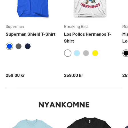
Superman
Breaking Bad
Mi
Superman Shield T-Shirt
Los Pollos Hermanos T-
Mi
Shirt
Lo
BLUE
DARKGREY
NAVY
WHITE
SKYBLUE
HEATHERGREY
YELLOW
Normal pris
Normal pris
No
259,00 kr
259,00 kr
25
NYANKOMNE