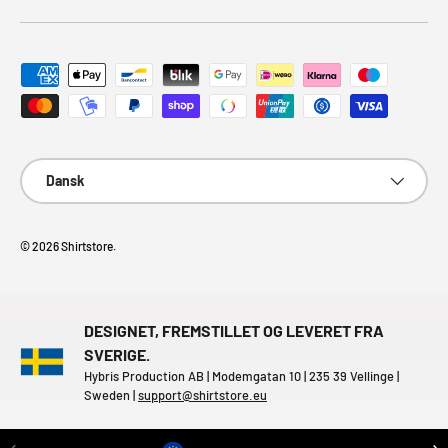
Accepterede betalingsmetoder
Sprog
Dansk
© 2026
Shirtstore
.
DESIGNET, FREMSTILLET OG LEVERET FRA
SVERIGE.
Hybris Production AB | Modemgatan 10 | 235 39 Vellinge |
Sweden |
support@shirtstore.eu
TIDLIGERE
NÆ