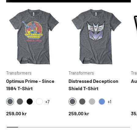
Transformers
Transformers
Tr
Optimus Prime - Since
Distressed Decepticon
Au
1984 T-Shirt
Shield T-Shirt
+7
+1
DARKHEATHER
DARKHEATHER
DARKGREY
BLACK
WHITE
DARKGREY
HEATHERGREY
BLUEHEATHER
Normal pris
Normal pris
No
259,00 kr
259,00 kr
35