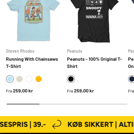
Steven Rhodes
Peanuts
Pe
Running With Chainsaws
Peanuts - 100% Original T-
Pe
T-Shirt
Shirt
On
SKYBLUE
BLACK
KHAKI
WHITE
GOLD
Normal pris
Normal pris
No
259,00 kr
259,00 kr
Fra
Fra
Fra
PRIS | 39.-
KØB SIKKERT | ALTI