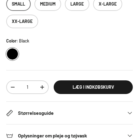
SMALL
MEDIUM
LARGE
X-LARGE
XX-LARGE
Color:
Black
BLACK
Antal
LÆG I INDKØBSKURV
DECREASE QUANTITY
INCREASE QUANTITY
Størrelsesguide
Oplysninger om pleje og tøjvask