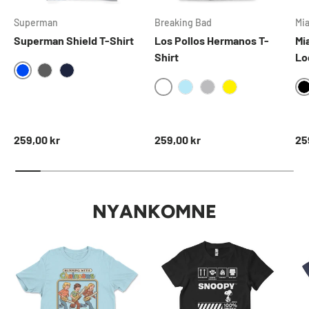
Superman
Breaking Bad
Mi
Superman Shield T-Shirt
Los Pollos Hermanos T-
Mi
Shirt
Lo
BLUE
DARKGREY
NAVY
WHITE
SKYBLUE
HEATHERGREY
YELLOW
Normal pris
Normal pris
No
259,00 kr
259,00 kr
25
NYANKOMNE