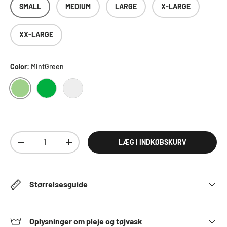
SMALL
MEDIUM
LARGE
X-LARGE
XX-LARGE
Color:
MintGreen
MINTGREEN
GREEN
STORMGREY
Antal
LÆG I INDKØBSKURV
DECREASE QUANTITY
INCREASE QUANTITY
Størrelsesguide
Oplysninger om pleje og tøjvask