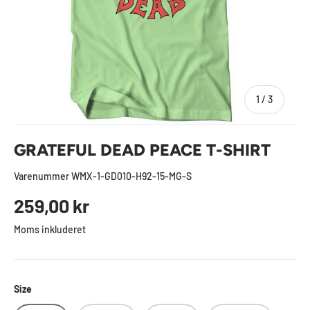
af
1
/
3
GRATEFUL DEAD PEACE T-SHIRT
Varenummer
WMX-1-GD010-H92-15-MG-S
Normal pris
259,00 kr
Moms inkluderet
Size