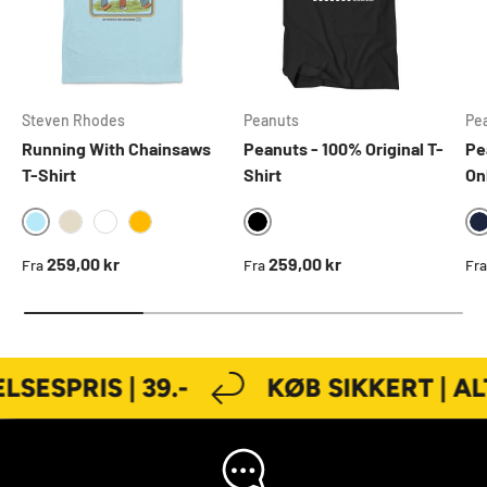
Steven Rhodes
Peanuts
Pe
Running With Chainsaws
Peanuts - 100% Original T-
Pe
T-Shirt
Shirt
On
SKYBLUE
BLACK
KHAKI
WHITE
GOLD
Normal pris
Normal pris
No
259,00 kr
259,00 kr
Fra
Fra
Fra
ESPRIS | 39.-
KØB SIKKERT | AL